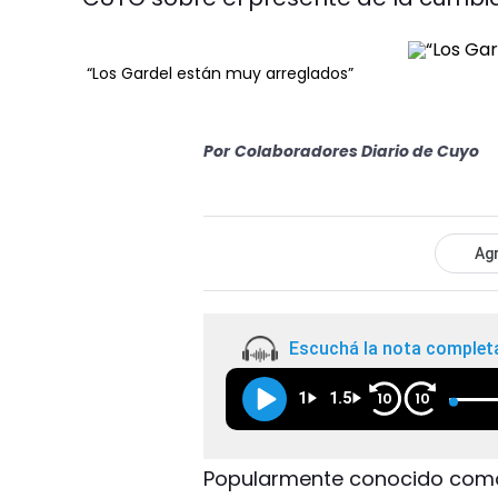
“Los Gardel están muy arreglados”
Por
Colaboradores Diario de Cuyo
Agr
Escuchá la nota complet
1
1.5
10
10
Popularmente conocido como 