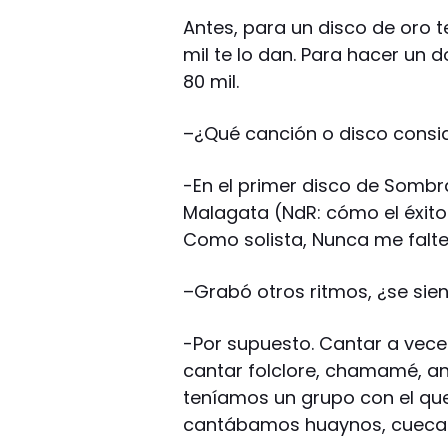
Antes, para un disco de oro t
mil te lo dan. Para hacer un d
80 mil.
–
¿Qué canción o disco consid
-En el primer disco de Sombr
Malagata (NdR: cómo el éxit
Como solista, Nunca me falt
–
Grabó otros ritmos, ¿se sie
-Por supuesto. Cantar a vece
cantar folclore, chamamé, an
teníamos un grupo con el q
cantábamos huaynos, cueca