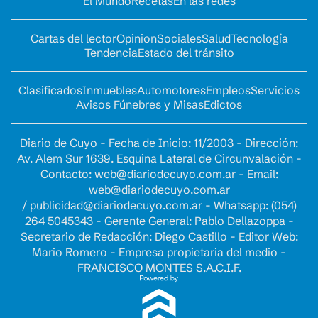
El Mundo
Recetas
En las redes
Cartas del lector
Opinion
Sociales
Salud
Tecnología
Tendencia
Estado del tránsito
Clasificados
Inmuebles
Automotores
Empleos
Servicios
Avisos Fúnebres y Misas
Edictos
Diario de Cuyo - Fecha de Inicio: 11/2003 - Dirección:
Av. Alem Sur 1639. Esquina Lateral de Circunvalación -
Contacto:
web@diariodecuyo.com.ar
- Email:
web@diariodecuyo.com.ar
/
publicidad@diariodecuyo.com.ar
-
Whatsapp: (054)
264 5045343 - Gerente General: Pablo Dellazoppa -
Secretario de Redacción: Diego Castillo - Editor Web:
Mario Romero - Empresa propietaria del medio -
FRANCISCO MONTES S.A.C.I.F.