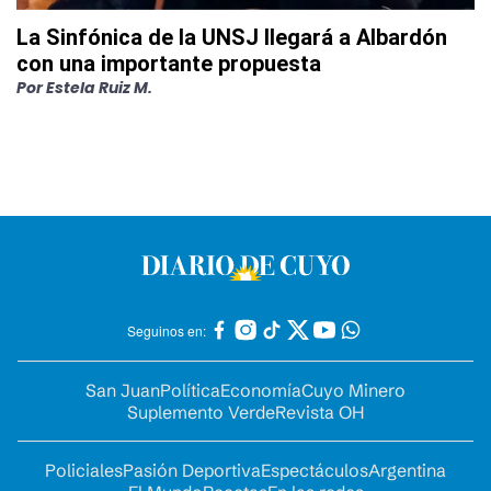
La Sinfónica de la UNSJ llegará a Albardón
con una importante propuesta
Por
Estela Ruiz M.
Seguinos en:
San Juan
Política
Economía
Cuyo Minero
Suplemento Verde
Revista OH
Policiales
Pasión Deportiva
Espectáculos
Argentina