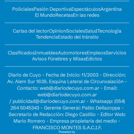
Policiales
Pasión Deportiva
Espectáculos
Argentina
El Mundo
Recetas
En las redes
Cartas del lector
Opinion
Sociales
Salud
Tecnología
Tendencia
Estado del tránsito
Clasificados
Inmuebles
Automotores
Empleos
Servicios
Avisos Fúnebres y Misas
Edictos
Diario de Cuyo - Fecha de Inicio: 11/2003 - Dirección:
Av. Alem Sur 1639. Esquina Lateral de Circunvalación -
Contacto:
web@diariodecuyo.com.ar
- Email:
web@diariodecuyo.com.ar
/
publicidad@diariodecuyo.com.ar
-
Whatsapp: (054)
264 5045343 - Gerente General: Pablo Dellazoppa -
Secretario de Redacción: Diego Castillo - Editor Web:
Mario Romero - Empresa propietaria del medio -
FRANCISCO MONTES S.A.C.I.F.