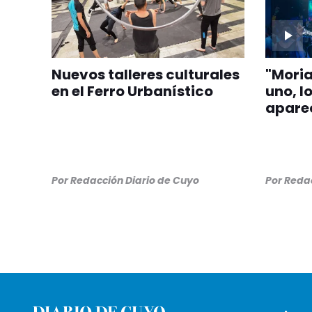
Nuevos talleres culturales
"Moria
en el Ferro Urbanístico
uno, l
aparec
Por
Redacción Diario de Cuyo
Por
Redac