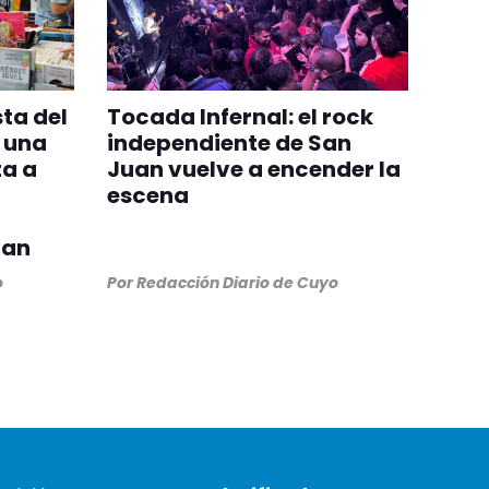
sta del
Tocada Infernal: el rock
y una
independiente de San
ta a
Juan vuelve a encender la
escena
uan
o
Por
Redacción Diario de Cuyo