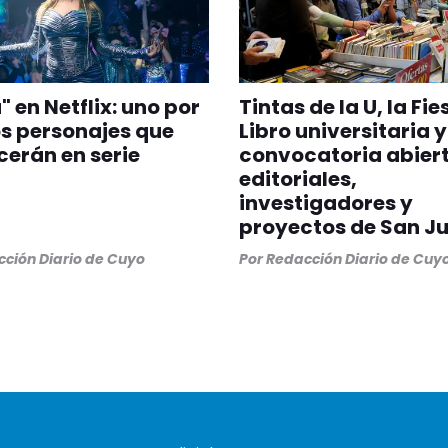
" en Netflix: uno por
Tintas de la U, la Fie
os personajes que
Libro universitaria 
erán en serie
convocatoria abier
editoriales,
investigadores y
proyectos de San J
ción Diario de Cuyo
Por
Redacción Diario de Cuy