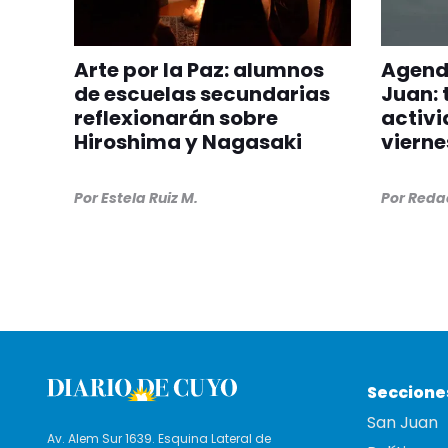
Arte por la Paz: alumnos
Agenda
de escuelas secundarias
Juan: 
reflexionarán sobre
activi
Hiroshima y Nagasaki
vierne
Por
Estela Ruiz M.
Por
Redac
Seccione
San Juan
Av. Alem Sur 1639. Esquina Lateral de