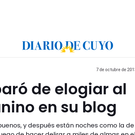
7 de octubre de 2013
ró de elogiar al
nino en su blog
 buenos, y después están noches como la de
luego de hacer delirar a miles de almas en e