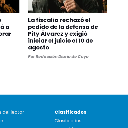
o
La fiscalía rechazó el
á a
pedido de la defensa de
brar
Pity Álvarez y exigió
iniciar el juicio el 10 de
agosto
Por
Redacción Diario de Cuyo
 del lector
Clasificados
on
Clasificados