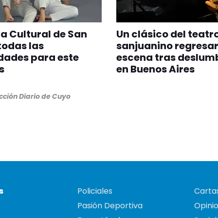
 Cultural de San
Un clásico del teatr
todas las
sanjuanino regresar
dades para este
escena tras deslum
s
en Buenos Aires
ción Diario de Cuyo
s
Policiales
Cartas
Pasión Deportiva
Opini