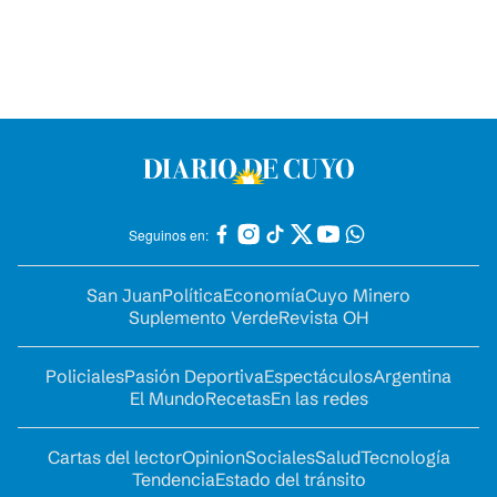
Seguinos en:
San Juan
Política
Economía
Cuyo Minero
Suplemento Verde
Revista OH
Policiales
Pasión Deportiva
Espectáculos
Argentina
El Mundo
Recetas
En las redes
Cartas del lector
Opinion
Sociales
Salud
Tecnología
Tendencia
Estado del tránsito