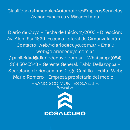
Clasificados
Inmuebles
Automotores
Empleos
Servicios
Avisos Fúnebres y Misas
Edictos
Diario de Cuyo - Fecha de Inicio: 11/2003 - Dirección:
Av. Alem Sur 1639. Esquina Lateral de Circunvalación -
Contacto:
web@diariodecuyo.com.ar
- Email:
web@diariodecuyo.com.ar
/
publicidad@diariodecuyo.com.ar
-
Whatsapp: (054)
264 5045343 - Gerente General: Pablo Dellazoppa -
Secretario de Redacción: Diego Castillo - Editor Web:
Mario Romero - Empresa propietaria del medio -
FRANCISCO MONTES S.A.C.I.F.