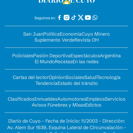
Seguinos en:
San Juan
Política
Economía
Cuyo Minero
Suplemento Verde
Revista OH
Policiales
Pasión Deportiva
Espectáculos
Argentina
El Mundo
Recetas
En las redes
Cartas del lector
Opinion
Sociales
Salud
Tecnología
Tendencia
Estado del tránsito
Clasificados
Inmuebles
Automotores
Empleos
Servicios
Avisos Fúnebres y Misas
Edictos
Diario de Cuyo - Fecha de Inicio: 11/2003 - Dirección:
Av. Alem Sur 1639. Esquina Lateral de Circunvalación -