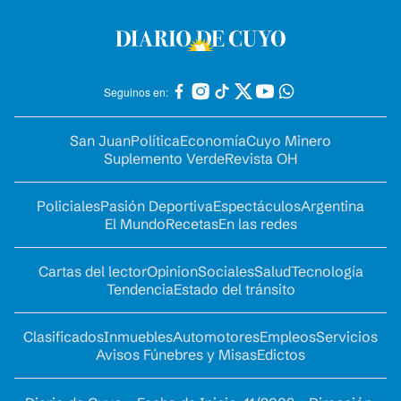
Seguinos en:
San Juan
Política
Economía
Cuyo Minero
Suplemento Verde
Revista OH
Policiales
Pasión Deportiva
Espectáculos
Argentina
El Mundo
Recetas
En las redes
Cartas del lector
Opinion
Sociales
Salud
Tecnología
Tendencia
Estado del tránsito
Clasificados
Inmuebles
Automotores
Empleos
Servicios
Avisos Fúnebres y Misas
Edictos