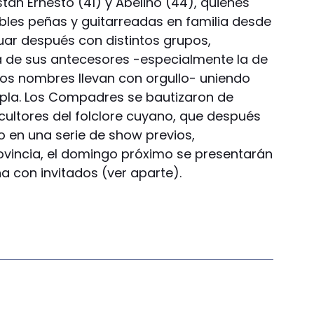
tán Ernesto (41) y Abelino (44), quienes
les peñas y guitarreadas en familia desde
tuar después con distintos grupos,
a de sus antecesores -especialmente la de
uyos nombres llevan con orgullo- uniendo
upla. Los Compadres se bautizaron de
ultores del folclore cuyano, que después
no en una serie de show previos,
ovincia, el domingo próximo se presentarán
a con invitados (ver aparte).