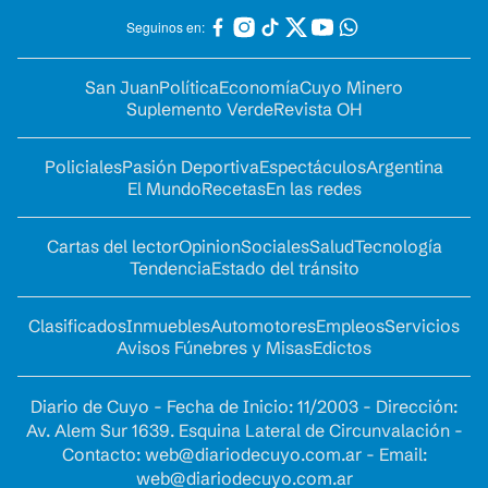
Seguinos en:
San Juan
Política
Economía
Cuyo Minero
Suplemento Verde
Revista OH
Policiales
Pasión Deportiva
Espectáculos
Argentina
El Mundo
Recetas
En las redes
Cartas del lector
Opinion
Sociales
Salud
Tecnología
Tendencia
Estado del tránsito
Clasificados
Inmuebles
Automotores
Empleos
Servicios
Avisos Fúnebres y Misas
Edictos
Diario de Cuyo - Fecha de Inicio: 11/2003 - Dirección:
Av. Alem Sur 1639. Esquina Lateral de Circunvalación -
Contacto:
web@diariodecuyo.com.ar
- Email:
web@diariodecuyo.com.ar