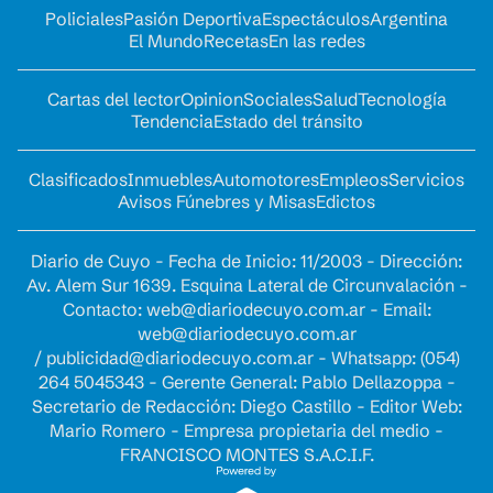
Policiales
Pasión Deportiva
Espectáculos
Argentina
El Mundo
Recetas
En las redes
Cartas del lector
Opinion
Sociales
Salud
Tecnología
Tendencia
Estado del tránsito
Clasificados
Inmuebles
Automotores
Empleos
Servicios
Avisos Fúnebres y Misas
Edictos
Diario de Cuyo - Fecha de Inicio: 11/2003 - Dirección:
Av. Alem Sur 1639. Esquina Lateral de Circunvalación -
Contacto:
web@diariodecuyo.com.ar
- Email:
web@diariodecuyo.com.ar
/
publicidad@diariodecuyo.com.ar
-
Whatsapp: (054)
264 5045343 - Gerente General: Pablo Dellazoppa -
Secretario de Redacción: Diego Castillo - Editor Web:
Mario Romero - Empresa propietaria del medio -
FRANCISCO MONTES S.A.C.I.F.