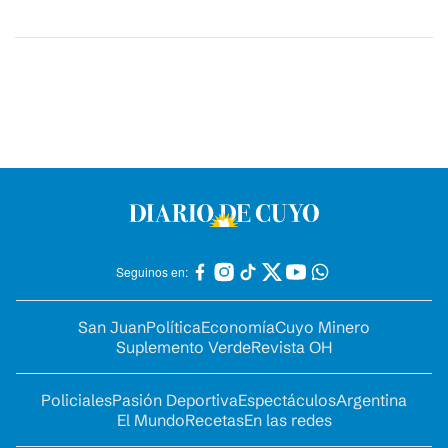
Seguinos en:
San Juan
Política
Economía
Cuyo Minero
Suplemento Verde
Revista OH
Policiales
Pasión Deportiva
Espectáculos
Argentina
El Mundo
Recetas
En las redes