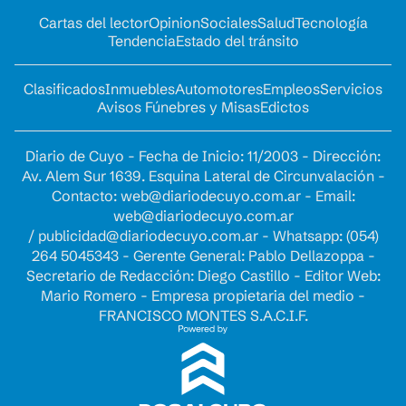
Cartas del lector
Opinion
Sociales
Salud
Tecnología
Tendencia
Estado del tránsito
Clasificados
Inmuebles
Automotores
Empleos
Servicios
Avisos Fúnebres y Misas
Edictos
Diario de Cuyo - Fecha de Inicio: 11/2003 - Dirección:
Av. Alem Sur 1639. Esquina Lateral de Circunvalación -
Contacto:
web@diariodecuyo.com.ar
- Email:
web@diariodecuyo.com.ar
/
publicidad@diariodecuyo.com.ar
-
Whatsapp: (054)
264 5045343 - Gerente General: Pablo Dellazoppa -
Secretario de Redacción: Diego Castillo - Editor Web:
Mario Romero - Empresa propietaria del medio -
FRANCISCO MONTES S.A.C.I.F.