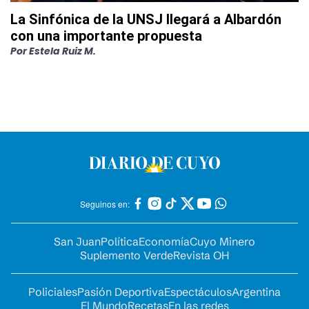
La Sinfónica de la UNSJ llegará a Albardón
con una importante propuesta
Por
Estela Ruiz M.
Seguinos en:
San Juan
Política
Economía
Cuyo Minero
Suplemento Verde
Revista OH
Policiales
Pasión Deportiva
Espectáculos
Argentina
El Mundo
Recetas
En las redes