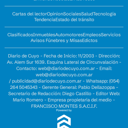
Cartas del lector
Opinion
Sociales
Salud
Tecnología
Tendencia
Estado del tránsito
Clasificados
Inmuebles
Automotores
Empleos
Servicios
Avisos Fúnebres y Misas
Edictos
Diario de Cuyo - Fecha de Inicio: 11/2003 - Dirección:
Av. Alem Sur 1639. Esquina Lateral de Circunvalación -
Contacto:
web@diariodecuyo.com.ar
- Email:
web@diariodecuyo.com.ar
/
publicidad@diariodecuyo.com.ar
-
Whatsapp: (054)
264 5045343 - Gerente General: Pablo Dellazoppa -
Secretario de Redacción: Diego Castillo - Editor Web:
Mario Romero - Empresa propietaria del medio -
FRANCISCO MONTES S.A.C.I.F.