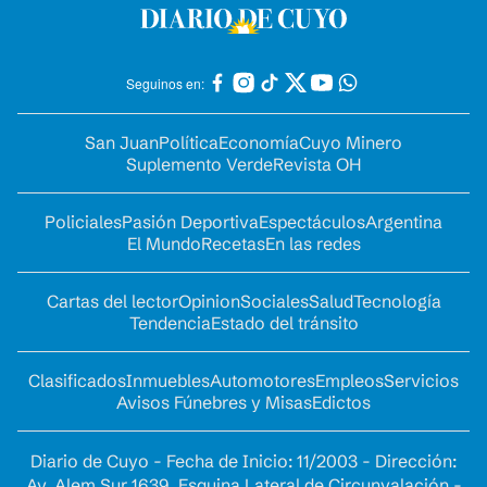
Seguinos en:
San Juan
Política
Economía
Cuyo Minero
Suplemento Verde
Revista OH
Policiales
Pasión Deportiva
Espectáculos
Argentina
El Mundo
Recetas
En las redes
Cartas del lector
Opinion
Sociales
Salud
Tecnología
Tendencia
Estado del tránsito
Clasificados
Inmuebles
Automotores
Empleos
Servicios
Avisos Fúnebres y Misas
Edictos
Diario de Cuyo - Fecha de Inicio: 11/2003 - Dirección:
Av. Alem Sur 1639. Esquina Lateral de Circunvalación -