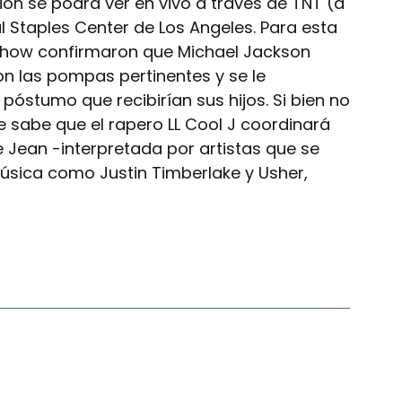
sión se podrá ver en vivo a través de TNT (a
l Staples Center de Los Angeles. Para esta
 show confirmaron que Michael Jackson
n las pompas pertinentes y se le
óstumo que recibirían sus hijos. Si bien no
e sabe que el rapero LL Cool J coordinará
ie Jean -interpretada por artistas que se
música como Justin Timberlake y Usher,