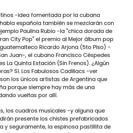
atinos -idea fomentada por la cubana
de habla española también se mezclarán con
ejemplo Paulina Rubio -la "chica dorada de
ran City Pop" el premio al Mejor álbum pop
l guatemalteco Ricardo Arjona (5to Piso) -
á San Juan-, el cubano Francisco Céspedes
s La Quinta Estación (Sin Frenos). ¿Algún
oras? Sí. Los Fabulosos Cadillacs -ver
 son los únicos artistas de Argentina que
aña porque siempre hay más de una
ando vueltas por allí.
s, los cuadros musicales -y alguna que
n dirán presente los chistes prefabricados
 y seguramente, la espinosa pastillita de