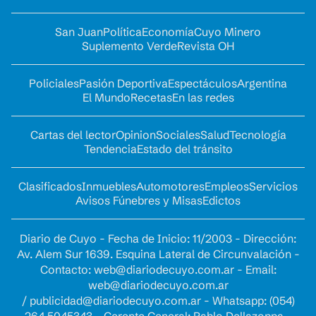
San Juan
Política
Economía
Cuyo Minero
Suplemento Verde
Revista OH
Policiales
Pasión Deportiva
Espectáculos
Argentina
El Mundo
Recetas
En las redes
Cartas del lector
Opinion
Sociales
Salud
Tecnología
Tendencia
Estado del tránsito
Clasificados
Inmuebles
Automotores
Empleos
Servicios
Avisos Fúnebres y Misas
Edictos
Diario de Cuyo - Fecha de Inicio: 11/2003 - Dirección:
Av. Alem Sur 1639. Esquina Lateral de Circunvalación -
Contacto:
web@diariodecuyo.com.ar
- Email:
web@diariodecuyo.com.ar
/
publicidad@diariodecuyo.com.ar
-
Whatsapp: (054)