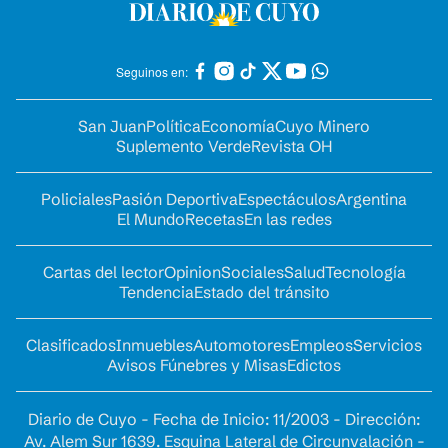
Seguinos en:
San Juan
Política
Economía
Cuyo Minero
Suplemento Verde
Revista OH
Policiales
Pasión Deportiva
Espectáculos
Argentina
El Mundo
Recetas
En las redes
Cartas del lector
Opinion
Sociales
Salud
Tecnología
Tendencia
Estado del tránsito
Clasificados
Inmuebles
Automotores
Empleos
Servicios
Avisos Fúnebres y Misas
Edictos
Diario de Cuyo - Fecha de Inicio: 11/2003 - Dirección:
Av. Alem Sur 1639. Esquina Lateral de Circunvalación -