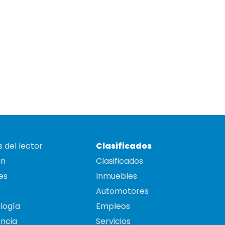
 del lector
Clasificados
on
Clasificados
es
Inmuebles
Automotores
logía
Empleos
ncia
Servicios