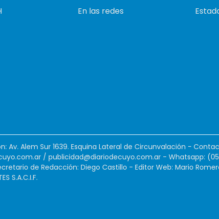
H
En las redes
Estado
ión: Av. Alem Sur 1639. Esquina Lateral de Circunvalación - Contac
cuyo.com.ar
/
publicidad@diariodecuyo.com.ar
-
Whatsapp: (0
cretario de Redacción: Diego Castillo - Editor Web: Mario Romer
 S.A.C.I.F.