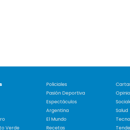
s
Policiales
Cartas
Pasión Deportiva
Opini
Espectáculos
Social
Argentina
Salud
ro
El Mundo
Tecno
to Verde
Recetas
Tende