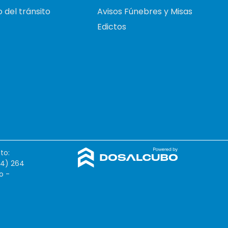
 del tránsito
Avisos Fúnebres y Misas
Edictos
to:
54) 264
o -