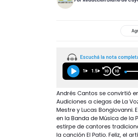
Por
Redacción Diario de Cuy
Agr
Escuchá la nota complet
1
1.5
10
10
Andrés Cantos se convirtió en
Audiciones a ciegas de La 
Mestre y Lucas Bongiovanni.
en la Banda de Música de la 
estirpe de cantores tradiciona
la canción El Patio. Feliz, el a