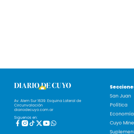
Seccione
San Juan
Av. Alem Sur 1639. Esquina Lateral de
Política
Circunvalación
diariodecuyo.com.ar
Economía
Siguenos en:
Cuyo Mine
Suplemen