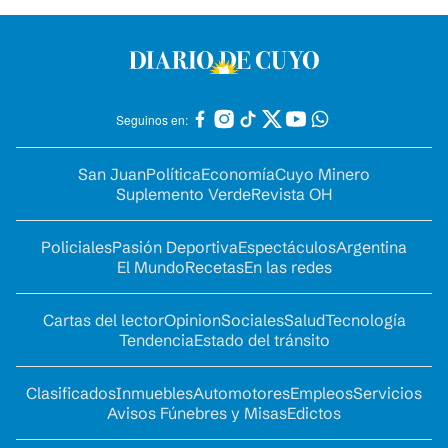
Seguinos en:
San Juan
Política
Economía
Cuyo Minero
Suplemento Verde
Revista OH
Policiales
Pasión Deportiva
Espectáculos
Argentina
El Mundo
Recetas
En las redes
Cartas del lector
Opinion
Sociales
Salud
Tecnología
Tendencia
Estado del tránsito
Clasificados
Inmuebles
Automotores
Empleos
Servicios
Avisos Fúnebres y Misas
Edictos