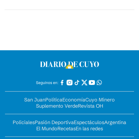
Seguinos en:
San Juan
Política
Economía
Cuyo Minero
Suplemento Verde
Revista OH
Policiales
Pasión Deportiva
Espectáculos
Argentina
El Mundo
Recetas
En las redes