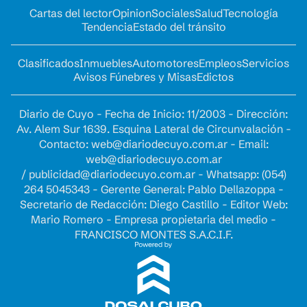
Cartas del lector
Opinion
Sociales
Salud
Tecnología
Tendencia
Estado del tránsito
Clasificados
Inmuebles
Automotores
Empleos
Servicios
Avisos Fúnebres y Misas
Edictos
Diario de Cuyo - Fecha de Inicio: 11/2003 - Dirección:
Av. Alem Sur 1639. Esquina Lateral de Circunvalación -
Contacto:
web@diariodecuyo.com.ar
- Email:
web@diariodecuyo.com.ar
/
publicidad@diariodecuyo.com.ar
-
Whatsapp: (054)
264 5045343 - Gerente General: Pablo Dellazoppa -
Secretario de Redacción: Diego Castillo - Editor Web:
Mario Romero - Empresa propietaria del medio -
FRANCISCO MONTES S.A.C.I.F.