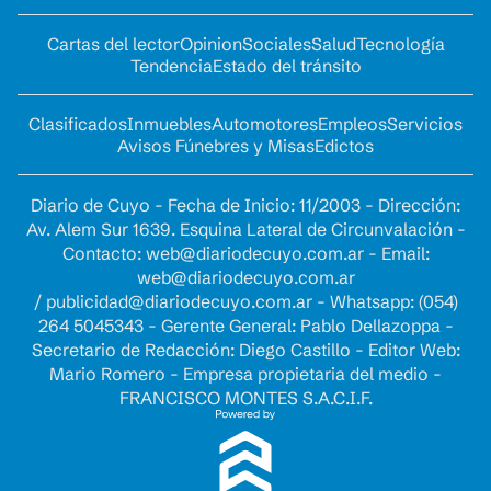
Cartas del lector
Opinion
Sociales
Salud
Tecnología
Tendencia
Estado del tránsito
Clasificados
Inmuebles
Automotores
Empleos
Servicios
Avisos Fúnebres y Misas
Edictos
Diario de Cuyo - Fecha de Inicio: 11/2003 - Dirección:
Av. Alem Sur 1639. Esquina Lateral de Circunvalación -
Contacto:
web@diariodecuyo.com.ar
- Email:
web@diariodecuyo.com.ar
/
publicidad@diariodecuyo.com.ar
-
Whatsapp: (054)
264 5045343 - Gerente General: Pablo Dellazoppa -
Secretario de Redacción: Diego Castillo - Editor Web:
Mario Romero - Empresa propietaria del medio -
FRANCISCO MONTES S.A.C.I.F.