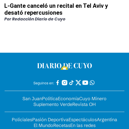
L-Gante canceló un recital en Tel Aviv y
desató repercusiones
Por
Redacción Diario de Cuyo
Seguinos en:
San Juan
Política
Economía
Cuyo Minero
Suplemento Verde
Revista OH
Policiales
Pasión Deportiva
Espectáculos
Argentina
El Mundo
Recetas
En las redes