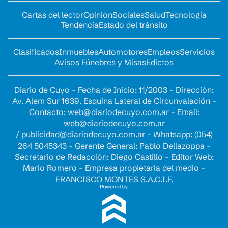
Cartas del lector
Opinion
Sociales
Salud
Tecnología
Tendencia
Estado del tránsito
Clasificados
Inmuebles
Automotores
Empleos
Servicios
Avisos Fúnebres y Misas
Edictos
Diario de Cuyo - Fecha de Inicio: 11/2003 - Dirección:
Av. Alem Sur 1639. Esquina Lateral de Circunvalación -
Contacto:
web@diariodecuyo.com.ar
- Email:
web@diariodecuyo.com.ar
/
publicidad@diariodecuyo.com.ar
-
Whatsapp: (054)
264 5045343 - Gerente General: Pablo Dellazoppa -
Secretario de Redacción: Diego Castillo - Editor Web:
Mario Romero - Empresa propietaria del medio -
FRANCISCO MONTES S.A.C.I.F.