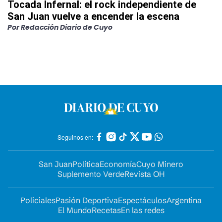
Tocada Infernal: el rock independiente de
San Juan vuelve a encender la escena
Por
Redacción Diario de Cuyo
Seguinos en:
San Juan
Política
Economía
Cuyo Minero
Suplemento Verde
Revista OH
Policiales
Pasión Deportiva
Espectáculos
Argentina
El Mundo
Recetas
En las redes