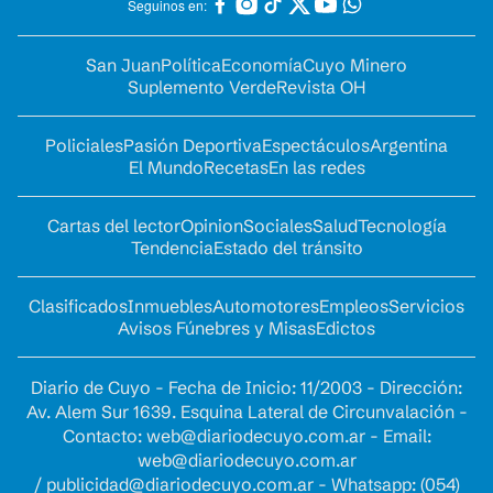
Seguinos en:
San Juan
Política
Economía
Cuyo Minero
Suplemento Verde
Revista OH
Policiales
Pasión Deportiva
Espectáculos
Argentina
El Mundo
Recetas
En las redes
Cartas del lector
Opinion
Sociales
Salud
Tecnología
Tendencia
Estado del tránsito
Clasificados
Inmuebles
Automotores
Empleos
Servicios
Avisos Fúnebres y Misas
Edictos
Diario de Cuyo - Fecha de Inicio: 11/2003 - Dirección:
Av. Alem Sur 1639. Esquina Lateral de Circunvalación -
Contacto:
web@diariodecuyo.com.ar
- Email:
web@diariodecuyo.com.ar
/
publicidad@diariodecuyo.com.ar
-
Whatsapp: (054)