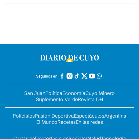
Seguinos en:
San Juan
Política
Economía
Cuyo Minero
Suplemento Verde
Revista OH
Policiales
Pasión Deportiva
Espectáculos
Argentina
El Mundo
Recetas
En las redes
Cartas del lector
Opinion
Sociales
Salud
Tecnología