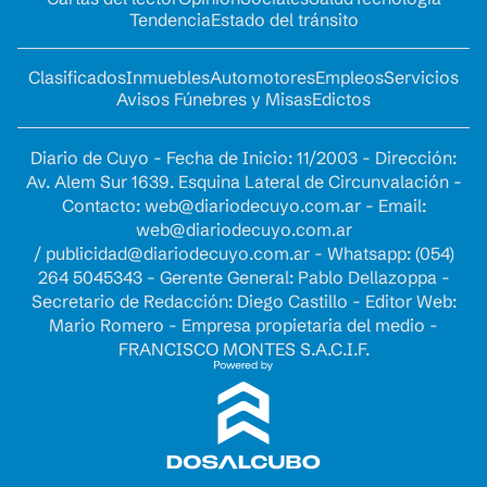
Tendencia
Estado del tránsito
Clasificados
Inmuebles
Automotores
Empleos
Servicios
Avisos Fúnebres y Misas
Edictos
Diario de Cuyo - Fecha de Inicio: 11/2003 - Dirección:
Av. Alem Sur 1639. Esquina Lateral de Circunvalación -
Contacto:
web@diariodecuyo.com.ar
- Email:
web@diariodecuyo.com.ar
/
publicidad@diariodecuyo.com.ar
-
Whatsapp: (054)
264 5045343 - Gerente General: Pablo Dellazoppa -
Secretario de Redacción: Diego Castillo - Editor Web:
Mario Romero - Empresa propietaria del medio -
FRANCISCO MONTES S.A.C.I.F.