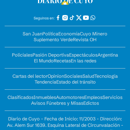
Seguinos en:
San Juan
Política
Economía
Cuyo Minero
Suplemento Verde
Revista OH
Policiales
Pasión Deportiva
Espectáculos
Argentina
El Mundo
Recetas
En las redes
Cartas del lector
Opinion
Sociales
Salud
Tecnología
Tendencia
Estado del tránsito
Clasificados
Inmuebles
Automotores
Empleos
Servicios
Avisos Fúnebres y Misas
Edictos
Diario de Cuyo - Fecha de Inicio: 11/2003 - Dirección:
Av. Alem Sur 1639. Esquina Lateral de Circunvalación -