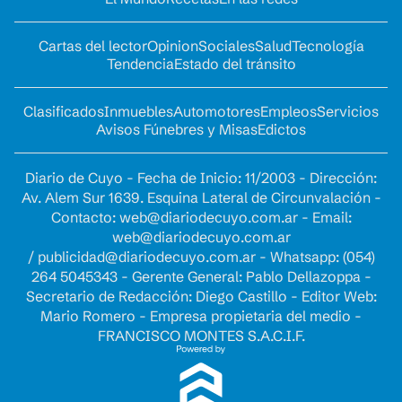
Cartas del lector
Opinion
Sociales
Salud
Tecnología
Tendencia
Estado del tránsito
Clasificados
Inmuebles
Automotores
Empleos
Servicios
Avisos Fúnebres y Misas
Edictos
Diario de Cuyo - Fecha de Inicio: 11/2003 - Dirección:
Av. Alem Sur 1639. Esquina Lateral de Circunvalación -
Contacto:
web@diariodecuyo.com.ar
- Email:
web@diariodecuyo.com.ar
/
publicidad@diariodecuyo.com.ar
-
Whatsapp: (054)
264 5045343 - Gerente General: Pablo Dellazoppa -
Secretario de Redacción: Diego Castillo - Editor Web:
Mario Romero - Empresa propietaria del medio -
FRANCISCO MONTES S.A.C.I.F.