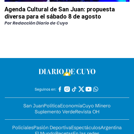
Agenda Cultural de San Juan: propuesta
diversa para el sábado 8 de agosto
Por
Redacción Diario de Cuyo
Seguinos en:
San Juan
Política
Economía
Cuyo Minero
Suplemento Verde
Revista OH
Policiales
Pasión Deportiva
Espectáculos
Argentina
El Mundo
Recetas
En las redes