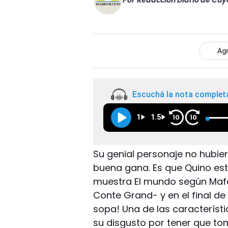
Por
Redacción Diario de Cuy
Agr
Escuchá la nota complet
1
1.5
10
10
Su genial personaje no hubie
buena gana. Es que Quino est
muestra El mundo según Maf
Conte Grand- y en el final de 
sopa! Una de las característ
su disgusto por tener que tom