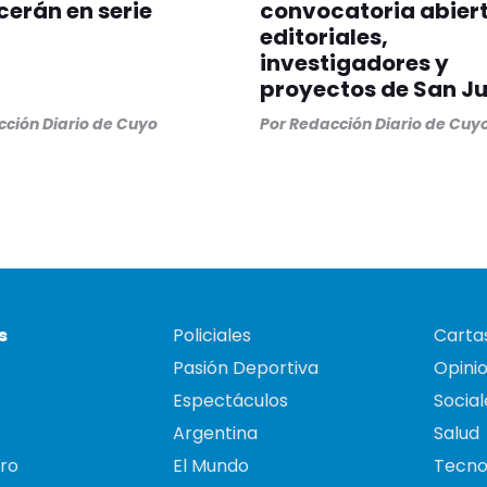
erán en serie
convocatoria abier
editoriales,
investigadores y
proyectos de San J
ción Diario de Cuyo
Por
Redacción Diario de Cuy
s
Policiales
Cartas
Pasión Deportiva
Opini
Espectáculos
Social
Argentina
Salud
ro
El Mundo
Tecno