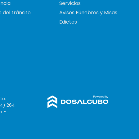
ncia
Servicios
 del tránsito
Avisos Fúnebres y Misas
Edictos
to:
54) 264
o -