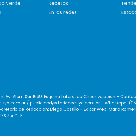
to Verde
Recetas
Tende
H
En las redes
Estado
ión: Av. Alem Sur 1639. Esquina Lateral de Circunvalación - Contac
cuyo.com.ar
/
publicidad@diariodecuyo.com.ar
-
Whatsapp: (0
cretario de Redacción: Diego Castillo - Editor Web: Mario Romer
 S.A.C.I.F.