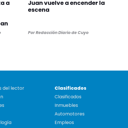
ta a
Juan vuelve a encender la
escena
uan
o
Por
Redacción Diario de Cuyo
 del lector
Clasificados
on
Clasificados
es
Inmuebles
Automotores
logía
Empleos