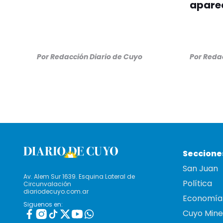
aparec
Por
Redacción Diario de Cuyo
Por
Redac
Seccione
San Juan
Av. Alem Sur 1639. Esquina Lateral de
Política
Circunvalación
diariodecuyo.com.ar
Economía
Siguenos en:
Cuyo Mine