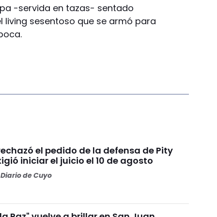
opa -servida en tazas- sentado
l living sesentoso que se armó para
poca.
 rechazó el pedido de la defensa de Pity
igió iniciar el juicio el 10 de agosto
Diario de Cuyo
 la Paz" vuelve a brillar en San Juan