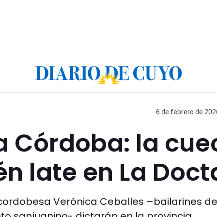
6 de febrero de 202
 a Córdoba: la cu
n late en La Doct
 la cordobesa Verónica Ceballes –bailarines d
to sanjuanino- dictarán en la provincia