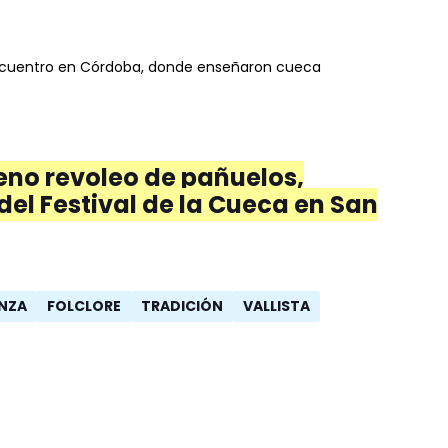
encuentro en Córdoba, donde enseñaron cueca
leno revoleo de pañuelos,
el Festival de la Cueca en San
NZA
FOLCLORE
TRADICIÓN
VALLISTA