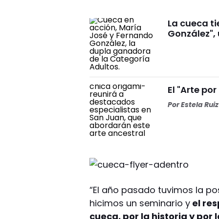
La cueca t
González", 
El "Arte por
Por
Estela Ruiz
“El año pasado tuvimos la pos
hicimos un seminario y
el res
cueca, por la historia y por 