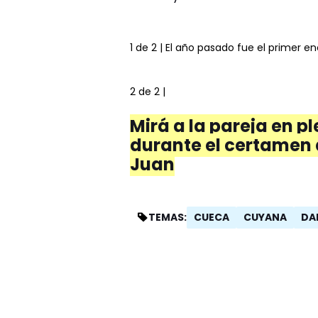
1 de 2
| El año pasado fue el primer 
2 de 2
|
Mirá a la pareja en p
durante el certamen d
Juan
CUECA
CUYANA
DA
TEMAS: