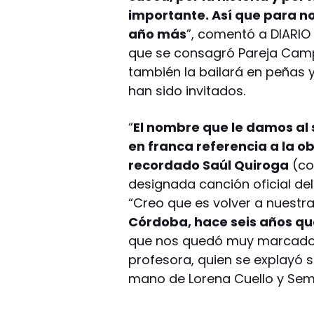
importante. Así que p
ara no
año más
”, comentó a DIARIO 
que se consagró Pareja Cam
también la bailará en peñas 
han sido invitados.
“
El nombre que le damos al 
en franca referencia a la o
recordado Saúl Quiroga
(co
designada canción oficial d
“Creo que es volver a nuestra
Córdoba, hace seis años que 
que nos quedó muy marcado es
profesora, quien se explayó so
mano de Lorena Cuello y Semb