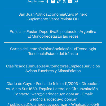
Seguinos en:
San Juan
Política
Economía
Cuyo Minero
Suplemento Verde
Revista OH
Policiales
Pasión Deportiva
Espectáculos
Argentina
El Mundo
Recetas
En las redes
Cartas del lector
Opinion
Sociales
Salud
Tecnología
Tendencia
Estado del tránsito
Clasificados
Inmuebles
Automotores
Empleos
Servicios
Avisos Fúnebres y Misas
Edictos
Diario de Cuyo - Fecha de Inicio: 11/2003 - Dirección:
Av. Alem Sur 1639. Esquina Lateral de Circunvalación -
Contacto:
web@diariodecuyo.com.ar
- Email:
web@diariodecuyo.com.ar
/
publicidad@diariodecuyo.com.ar
-
Whatsapp: (054)