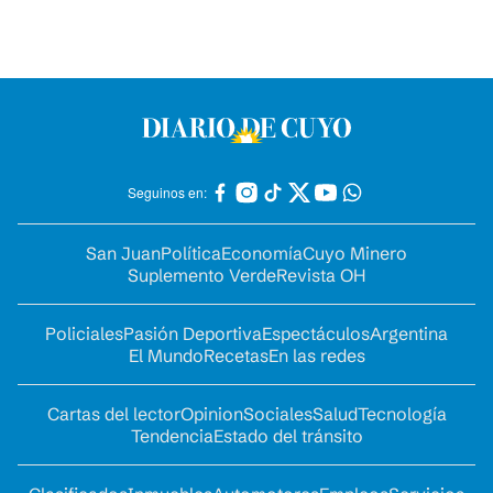
Seguinos en:
San Juan
Política
Economía
Cuyo Minero
Suplemento Verde
Revista OH
Policiales
Pasión Deportiva
Espectáculos
Argentina
El Mundo
Recetas
En las redes
Cartas del lector
Opinion
Sociales
Salud
Tecnología
Tendencia
Estado del tránsito