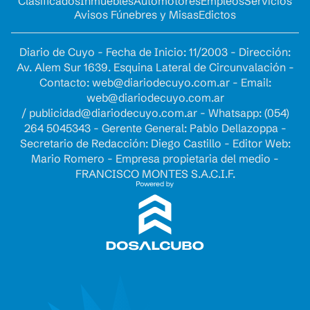
Clasificados
Inmuebles
Automotores
Empleos
Servicios
Avisos Fúnebres y Misas
Edictos
Diario de Cuyo - Fecha de Inicio: 11/2003 - Dirección:
Av. Alem Sur 1639. Esquina Lateral de Circunvalación -
Contacto:
web@diariodecuyo.com.ar
- Email:
web@diariodecuyo.com.ar
/
publicidad@diariodecuyo.com.ar
-
Whatsapp: (054)
264 5045343 - Gerente General: Pablo Dellazoppa -
Secretario de Redacción: Diego Castillo - Editor Web:
Mario Romero - Empresa propietaria del medio -
FRANCISCO MONTES S.A.C.I.F.