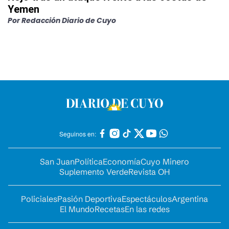
Yemen
Por
Redacción Diario de Cuyo
Seguinos en:
San Juan
Política
Economía
Cuyo Minero
Suplemento Verde
Revista OH
Policiales
Pasión Deportiva
Espectáculos
Argentina
El Mundo
Recetas
En las redes