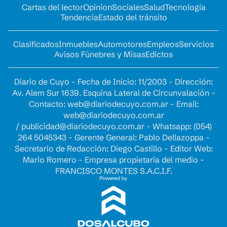
Cartas del lector
Opinion
Sociales
Salud
Tecnología
Tendencia
Estado del tránsito
Clasificados
Inmuebles
Automotores
Empleos
Servicios
Avisos Fúnebres y Misas
Edictos
Diario de Cuyo - Fecha de Inicio: 11/2003 - Dirección:
Av. Alem Sur 1639. Esquina Lateral de Circunvalación -
Contacto:
web@diariodecuyo.com.ar
- Email:
web@diariodecuyo.com.ar
/
publicidad@diariodecuyo.com.ar
-
Whatsapp: (054)
264 5045343 - Gerente General: Pablo Dellazoppa -
Secretario de Redacción: Diego Castillo - Editor Web:
Mario Romero - Empresa propietaria del medio -
FRANCISCO MONTES S.A.C.I.F.