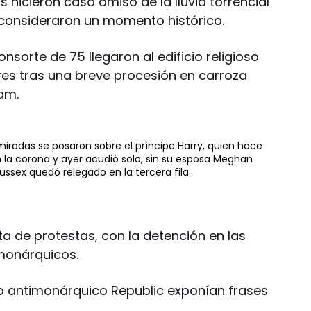
hicieron caso omiso de la lluvia torrencial
s consideraron un momento histórico.
consorte de 75 llegaron al edificio religioso
res tras una breve procesión en carroza
am.
 miradas se posaron sobre el príncipe Harry, quien hace
 la corona y ayer acudió solo, sin su esposa Meghan
Sussex quedó relegado en la tercera fila.
a de protestas, con la detención en las
monárquicos.
o antimonárquico Republic exponían frases