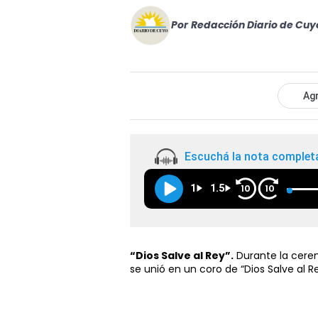
Por
Redacción Diario de Cuy
Agr
Escuchá la nota complet
1
1.5
10
10
“Dios Salve al Rey”.
Durante la cerem
se unió en un coro de “Dios Salve al R