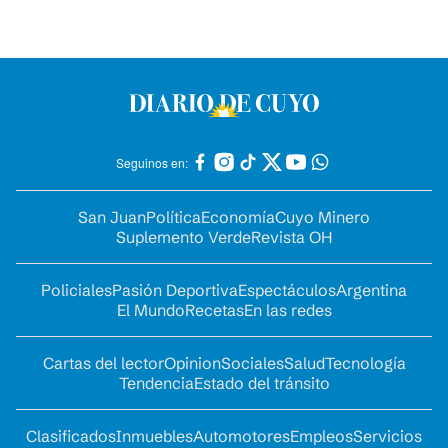
Seguinos en:
San Juan
Política
Economía
Cuyo Minero
Suplemento Verde
Revista OH
Policiales
Pasión Deportiva
Espectáculos
Argentina
El Mundo
Recetas
En las redes
Cartas del lector
Opinion
Sociales
Salud
Tecnología
Tendencia
Estado del tránsito
Clasificados
Inmuebles
Automotores
Empleos
Servicios