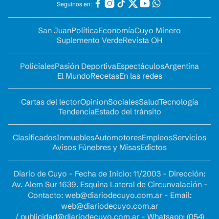
Seguinos en:
San Juan
Política
Economía
Cuyo Minero
Suplemento Verde
Revista OH
Policiales
Pasión Deportiva
Espectáculos
Argentina
El Mundo
Recetas
En las redes
Cartas del lector
Opinion
Sociales
Salud
Tecnología
Tendencia
Estado del tránsito
Clasificados
Inmuebles
Automotores
Empleos
Servicios
Avisos Fúnebres y Misas
Edictos
Diario de Cuyo - Fecha de Inicio: 11/2003 - Dirección:
Av. Alem Sur 1639. Esquina Lateral de Circunvalación -
Contacto:
web@diariodecuyo.com.ar
- Email:
web@diariodecuyo.com.ar
/
publicidad@diariodecuyo.com.ar
-
Whatsapp: (054)