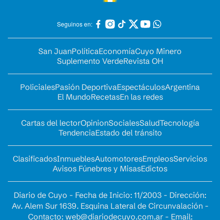
Seguinos en:
San Juan
Política
Economía
Cuyo Minero
Suplemento Verde
Revista OH
Policiales
Pasión Deportiva
Espectáculos
Argentina
El Mundo
Recetas
En las redes
Cartas del lector
Opinion
Sociales
Salud
Tecnología
Tendencia
Estado del tránsito
Clasificados
Inmuebles
Automotores
Empleos
Servicios
Avisos Fúnebres y Misas
Edictos
Diario de Cuyo - Fecha de Inicio: 11/2003 - Dirección:
Av. Alem Sur 1639. Esquina Lateral de Circunvalación -
Contacto:
web@diariodecuyo.com.ar
- Email: