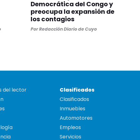
Democrática del Congo y
preocupa la expansión de
los contagios
o
Por
Redacción Diario de Cuyo
 del lector
Clasificados
on
Clasificados
es
Inmuebles
Automotores
logía
Empleos
ncia
Servicios