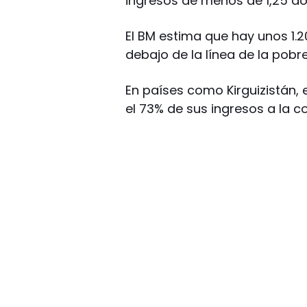
ingresos de menos de 1,25 dól
El BM estima que hay unos 1.
debajo de la línea de la pobr
En países como Kirguizistán, 
el 73% de sus ingresos a la c