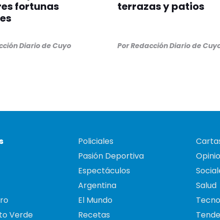
es fortunas
terrazas y patios
es
ción Diario de Cuyo
Por
Redacción Diario de Cuy
s
Policiales
Cartas
Pasión Deportiva
Opini
Espectáculos
Social
Argentina
Salud
ro
El Mundo
Tecno
to Verde
Recetas
Tende