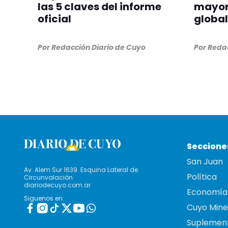
las 5 claves del informe
mayor
oficial
global
Por
Redacción Diario de Cuyo
Por
Redac
Seccione
San Juan
Av. Alem Sur 1639. Esquina Lateral de
Política
Circunvalación
diariodecuyo.com.ar
Economía
Siguenos en:
Cuyo Mine
Suplemen