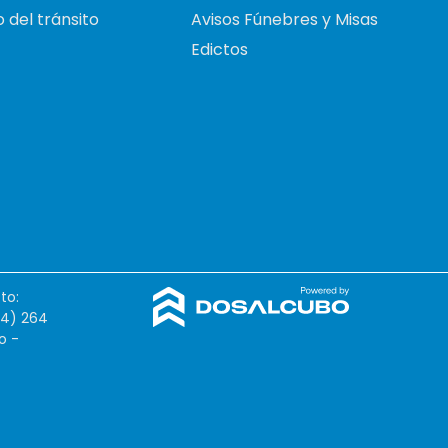
 del tránsito
Avisos Fúnebres y Misas
Edictos
to:
54) 264
o -