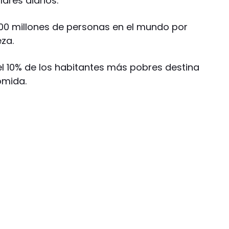
ares diarios.
200 millones de personas en el mundo por
eza.
el 10% de los habitantes más pobres destina
omida.