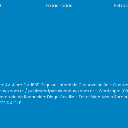
H
En las redes
Estado
ión: Av. Alem Sur 1639. Esquina Lateral de Circunvalación - Contac
cuyo.com.ar
/
publicidad@diariodecuyo.com.ar
-
Whatsapp: (0
cretario de Redacción: Diego Castillo - Editor Web: Mario Romer
 S.A.C.I.F.