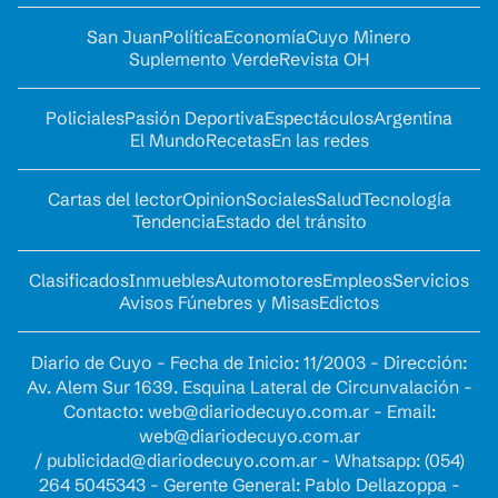
San Juan
Política
Economía
Cuyo Minero
Suplemento Verde
Revista OH
Policiales
Pasión Deportiva
Espectáculos
Argentina
El Mundo
Recetas
En las redes
Cartas del lector
Opinion
Sociales
Salud
Tecnología
Tendencia
Estado del tránsito
Clasificados
Inmuebles
Automotores
Empleos
Servicios
Avisos Fúnebres y Misas
Edictos
Diario de Cuyo - Fecha de Inicio: 11/2003 - Dirección:
Av. Alem Sur 1639. Esquina Lateral de Circunvalación -
Contacto:
web@diariodecuyo.com.ar
- Email:
web@diariodecuyo.com.ar
/
publicidad@diariodecuyo.com.ar
-
Whatsapp: (054)
264 5045343 - Gerente General: Pablo Dellazoppa -