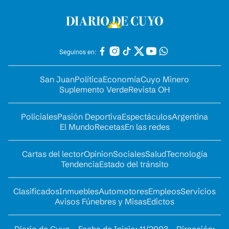
Seguinos en:
San Juan
Política
Economía
Cuyo Minero
Suplemento Verde
Revista OH
Policiales
Pasión Deportiva
Espectáculos
Argentina
El Mundo
Recetas
En las redes
Cartas del lector
Opinion
Sociales
Salud
Tecnología
Tendencia
Estado del tránsito
Clasificados
Inmuebles
Automotores
Empleos
Servicios
Avisos Fúnebres y Misas
Edictos