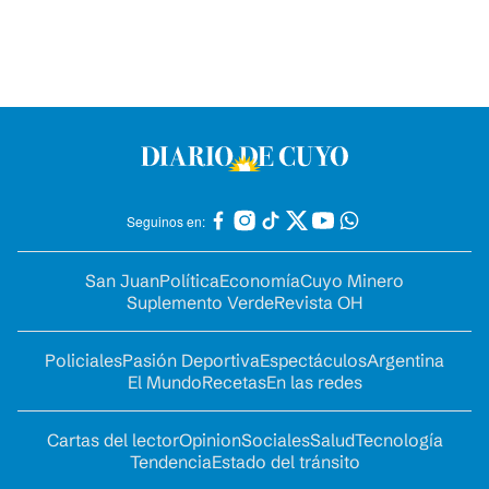
Seguinos en:
San Juan
Política
Economía
Cuyo Minero
Suplemento Verde
Revista OH
Policiales
Pasión Deportiva
Espectáculos
Argentina
El Mundo
Recetas
En las redes
Cartas del lector
Opinion
Sociales
Salud
Tecnología
Tendencia
Estado del tránsito