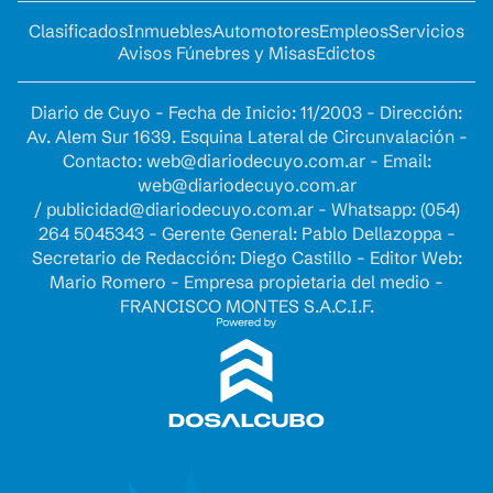
Clasificados
Inmuebles
Automotores
Empleos
Servicios
Avisos Fúnebres y Misas
Edictos
Diario de Cuyo - Fecha de Inicio: 11/2003 - Dirección:
Av. Alem Sur 1639. Esquina Lateral de Circunvalación -
Contacto:
web@diariodecuyo.com.ar
- Email:
web@diariodecuyo.com.ar
/
publicidad@diariodecuyo.com.ar
-
Whatsapp: (054)
264 5045343 - Gerente General: Pablo Dellazoppa -
Secretario de Redacción: Diego Castillo - Editor Web:
Mario Romero - Empresa propietaria del medio -
FRANCISCO MONTES S.A.C.I.F.