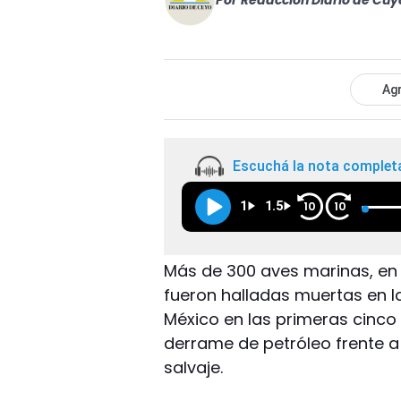
Por
Redacción Diario de Cuy
Agr
Escuchá la nota complet
1
1.5
10
10
Más de 300 aves marinas, en 
fueron halladas muertas en l
México en las primeras cinco
derrame de petróleo frente a 
salvaje.