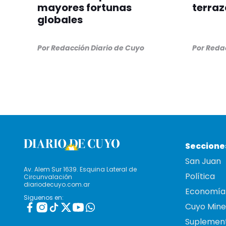
mayores fortunas
terraz
globales
Por
Redacción Diario de Cuyo
Por
Redac
Seccione
San Juan
Av. Alem Sur 1639. Esquina Lateral de
Política
Circunvalación
diariodecuyo.com.ar
Economía
Siguenos en:
Cuyo Mine
Suplemen