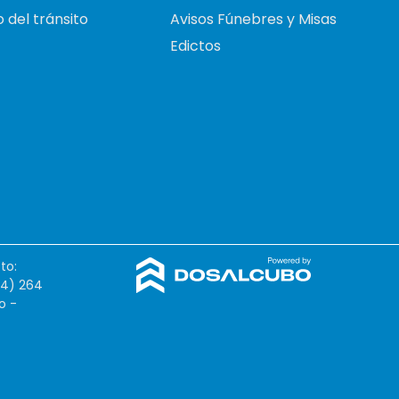
 del tránsito
Avisos Fúnebres y Misas
Edictos
to:
54) 264
o -