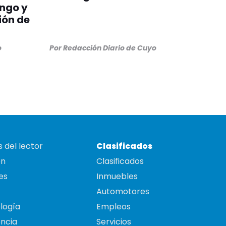
ngo y
ión de
o
Por
Redacción Diario de Cuyo
 del lector
Clasificados
on
Clasificados
es
Inmuebles
Automotores
logía
Empleos
ncia
Servicios