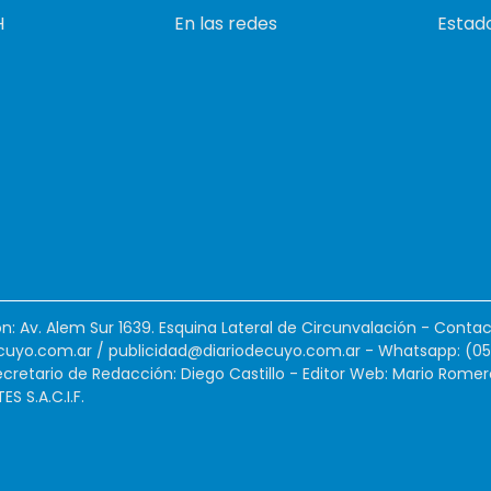
H
En las redes
Estado
ión: Av. Alem Sur 1639. Esquina Lateral de Circunvalación - Contac
cuyo.com.ar
/
publicidad@diariodecuyo.com.ar
-
Whatsapp: (0
cretario de Redacción: Diego Castillo - Editor Web: Mario Romer
 S.A.C.I.F.