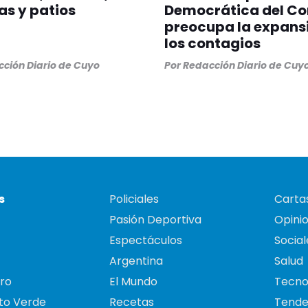
as y patios
Democrática del Co
preocupa la expans
los contagios
ción Diario de Cuyo
Por
Redacción Diario de Cuy
s
Policiales
Cartas
Pasión Deportiva
Opini
Espectáculos
Social
Argentina
Salud
ro
El Mundo
Tecno
to Verde
Recetas
Tende