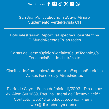
Seguinos en:
San Juan
Política
Economía
Cuyo Minero
Suplemento Verde
Revista OH
Policiales
Pasión Deportiva
Espectáculos
Argentina
El Mundo
Recetas
En las redes
Cartas del lector
Opinion
Sociales
Salud
Tecnología
Tendencia
Estado del tránsito
Clasificados
Inmuebles
Automotores
Empleos
Servicios
Avisos Fúnebres y Misas
Edictos
Diario de Cuyo - Fecha de Inicio: 11/2003 - Dirección:
Av. Alem Sur 1639. Esquina Lateral de Circunvalación -
Contacto:
web@diariodecuyo.com.ar
- Email:
web@diariodecuyo.com.ar