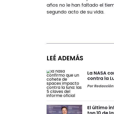
años no le han faltado el tie
segundo acto de su vida.
LEÉ ADEMÁS
La NASA co
contra la L
Por
Redacción 
El último i
top 10 de l