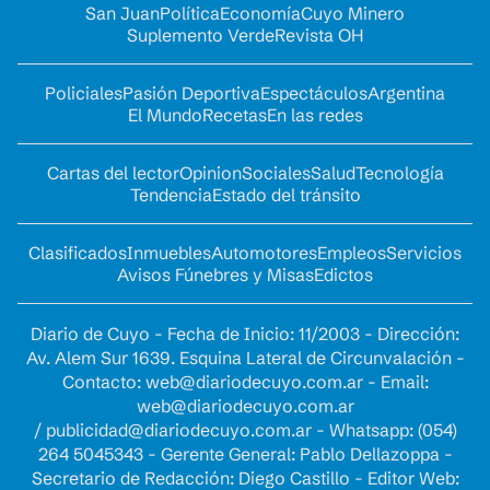
San Juan
Política
Economía
Cuyo Minero
Suplemento Verde
Revista OH
Policiales
Pasión Deportiva
Espectáculos
Argentina
El Mundo
Recetas
En las redes
Cartas del lector
Opinion
Sociales
Salud
Tecnología
Tendencia
Estado del tránsito
Clasificados
Inmuebles
Automotores
Empleos
Servicios
Avisos Fúnebres y Misas
Edictos
Diario de Cuyo - Fecha de Inicio: 11/2003 - Dirección:
Av. Alem Sur 1639. Esquina Lateral de Circunvalación -
Contacto:
web@diariodecuyo.com.ar
- Email:
web@diariodecuyo.com.ar
/
publicidad@diariodecuyo.com.ar
-
Whatsapp: (054)
264 5045343 - Gerente General: Pablo Dellazoppa -
Secretario de Redacción: Diego Castillo - Editor Web: