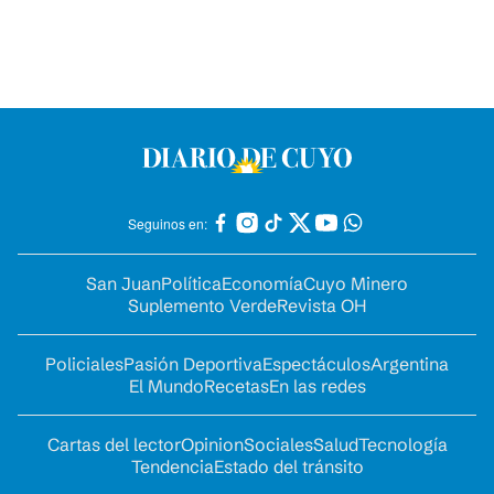
Seguinos en:
San Juan
Política
Economía
Cuyo Minero
Suplemento Verde
Revista OH
Policiales
Pasión Deportiva
Espectáculos
Argentina
El Mundo
Recetas
En las redes
Cartas del lector
Opinion
Sociales
Salud
Tecnología
Tendencia
Estado del tránsito