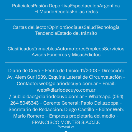
Policiales
Pasión Deportiva
Espectáculos
Argentina
El Mundo
Recetas
En las redes
Cartas del lector
Opinion
Sociales
Salud
Tecnología
Tendencia
Estado del tránsito
Clasificados
Inmuebles
Automotores
Empleos
Servicios
Avisos Fúnebres y Misas
Edictos
Diario de Cuyo - Fecha de Inicio: 11/2003 - Dirección:
Av. Alem Sur 1639. Esquina Lateral de Circunvalación -
Contacto:
web@diariodecuyo.com.ar
- Email:
web@diariodecuyo.com.ar
/
publicidad@diariodecuyo.com.ar
-
Whatsapp: (054)
264 5045343 - Gerente General: Pablo Dellazoppa -
Secretario de Redacción: Diego Castillo - Editor Web:
Mario Romero - Empresa propietaria del medio -
FRANCISCO MONTES S.A.C.I.F.