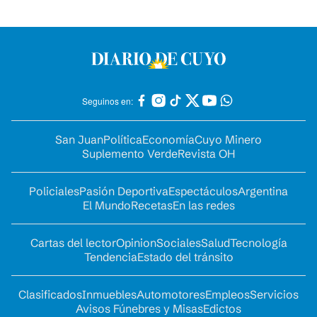
Seguinos en:
San Juan
Política
Economía
Cuyo Minero
Suplemento Verde
Revista OH
Policiales
Pasión Deportiva
Espectáculos
Argentina
El Mundo
Recetas
En las redes
Cartas del lector
Opinion
Sociales
Salud
Tecnología
Tendencia
Estado del tránsito
Clasificados
Inmuebles
Automotores
Empleos
Servicios
Avisos Fúnebres y Misas
Edictos