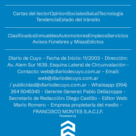
Cartas del lector
Opinion
Sociales
Salud
Tecnología
Tendencia
Estado del tránsito
Clasificados
Inmuebles
Automotores
Empleos
Servicios
Avisos Fúnebres y Misas
Edictos
Diario de Cuyo - Fecha de Inicio: 11/2003 - Dirección:
Av. Alem Sur 1639. Esquina Lateral de Circunvalación -
Contacto:
web@diariodecuyo.com.ar
- Email:
web@diariodecuyo.com.ar
/
publicidad@diariodecuyo.com.ar
-
Whatsapp: (054)
264 5045343 - Gerente General: Pablo Dellazoppa -
Secretario de Redacción: Diego Castillo - Editor Web:
Mario Romero - Empresa propietaria del medio -
FRANCISCO MONTES S.A.C.I.F.