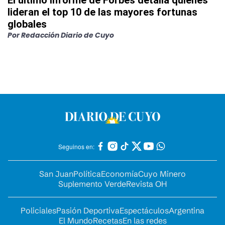
El último informe de Forbes detalla quiénes
lideran el top 10 de las mayores fortunas
globales
Por
Redacción Diario de Cuyo
Seguinos en:
San Juan
Política
Economía
Cuyo Minero
Suplemento Verde
Revista OH
Policiales
Pasión Deportiva
Espectáculos
Argentina
El Mundo
Recetas
En las redes