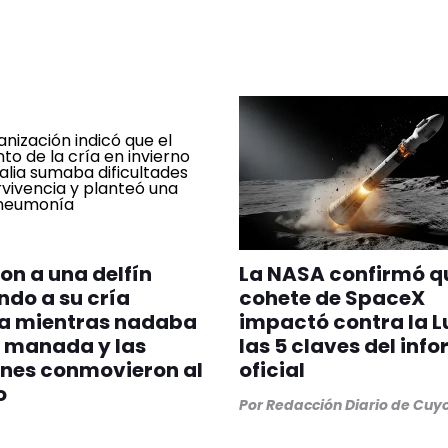
on a una delfín
La NASA confirmó q
do a su cría
cohete de SpaceX
a mientras nadaba
impactó contra la L
 manada y las
las 5 claves del inf
nes conmovieron al
oficial
o
Por
Redacción Diario de Cuy