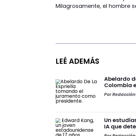
Milagrosamente, el hombre se
LEÉ ADEMÁS
Abelardo d
Colombia e
Por
Redacción 
Un estudia
IA que dete
Por
Redacción 