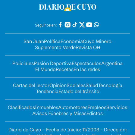
Seguinos en:
San Juan
Política
Economía
Cuyo Minero
Suplemento Verde
Revista OH
Policiales
Pasión Deportiva
Espectáculos
Argentina
El Mundo
Recetas
En las redes
Cartas del lector
Opinion
Sociales
Salud
Tecnología
Tendencia
Estado del tránsito
Clasificados
Inmuebles
Automotores
Empleos
Servicios
Avisos Fúnebres y Misas
Edictos
Diario de Cuyo - Fecha de Inicio: 11/2003 - Dirección: