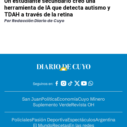
Un estudiante secundario creó una
herramienta de IA que detecta autismo y
TDAH a través de la retina
Por
Redacción Diario de Cuyo
Seguinos en:
San Juan
Política
Economía
Cuyo Minero
Suplemento Verde
Revista OH
Policiales
Pasión Deportiva
Espectáculos
Argentina
El Mundo
Recetas
En las redes