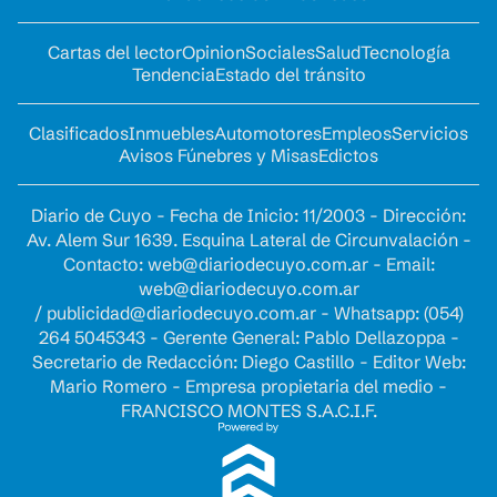
Cartas del lector
Opinion
Sociales
Salud
Tecnología
Tendencia
Estado del tránsito
Clasificados
Inmuebles
Automotores
Empleos
Servicios
Avisos Fúnebres y Misas
Edictos
Diario de Cuyo - Fecha de Inicio: 11/2003 - Dirección:
Av. Alem Sur 1639. Esquina Lateral de Circunvalación -
Contacto:
web@diariodecuyo.com.ar
- Email:
web@diariodecuyo.com.ar
/
publicidad@diariodecuyo.com.ar
-
Whatsapp: (054)
264 5045343 - Gerente General: Pablo Dellazoppa -
Secretario de Redacción: Diego Castillo - Editor Web:
Mario Romero - Empresa propietaria del medio -
FRANCISCO MONTES S.A.C.I.F.